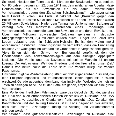
Schleswig-Holstein der Toten aus den Ländern der Sowjetunion zu gedenken.
Vor 80 Jahren begann am 22. Juni 1941 mit dem militärischen Überfall Nazi-
Deutschlands auf die Sowjetunion ein bis dahin unvorstellbarer
Vernichtungskrieg gegen den „jüdischen Bolschewismus“, - wie zuvor schon
beim Einfall in Polen. Das Ende ist bekannt. Der „Kreuzzug gegen den
Bolschewismus“ kostete 50 Millionen Menschen das Leben. Unter ihnen waren
25 Millionen Sowjetbürger. Hinter dem Tarnnamen „Unternehmen Barbarossa“
verbarg sich das monströse Verbrechen eines Eroberungs- und
Vernichtungskrieges gegen die damalige Sowjetunion und deren Bevölkerung.
Über fünf Millionen sowjetische Soldaten gerieten in deutsche
Kriegsgefangenschaft, 3,3 Millionen wurden durch Hunger und Terror ums
Leben gebracht, auch in Schleswig-Holstein. Es ist den vielen meist
ehrenamtlich geführten Erinnerungsorten zu verdanken, dass die Erinnerung
an diese Zeit wachgehalten wird und die Gräber nicht in Vergessenheit geraten.
Viele fühlen sich dem Schwur von Buchenwald verpflichtet, den die
Überlebenden des Konzentrationslagers auf dem einstigen Appellplatz
leisteten: „Die Vernichtung des Nazismus mit seinen Wurzeln ist unsere
Losung. Der Aufbau einer Welt des Friedens und der Freiheit ist unser Ziel.“
Damals wie heute sollte die Lehre sein: Nie wieder Krieg, nie wieder
Faschismus.
Uns beunruhigt die Wiederbelebung alter Feindbilder gegenüber Russland, die
eine Entspannungspolitik und freundschaftliche Beziehungen mit Russland
erschwert. Gerade gegenüber dem Land, das im Zweiten Weltkrieg die meisten
Toten zu beklagen hatte und zu den Befreiern gehört, empfinden wir eine große
Verantwortung.
Eine Politik des friedlichen Miteinander wäre das Gebot der Stunde, wie dies
die 1990 von allen europäischen Staaten einschließlich Russland, den USA
und Kanada verabschiedete Charta von Paris vorsieht: „Das Zeitalter der
Konfrontation und der Teilung Europas ist zu Ende gegangen. Wir erklären,
dass sich unsere Beziehungen künftig auf Achtung und Zusammenarbeit
gründen werden.“
Wir betonen, dass gutnachbarschaftliche Beziehungen zu Russland eine