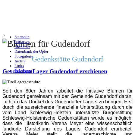
//
Startseite
Initiative
Aktuelles
Datenbank der Opfer
Fotogalerie
Gedenkstätte Gudendorf
Archiv
Links
Geschichte Lager Gudendorf erschienen
Impressum
Seit den 80er Jahren arbeitet die Initiative Blumen für
Gudendorf gemeinsam mit der Gemeinde Gudendorf daran,
Licht in das Dunkel des Gudendorfer Lagers zu bringen. Erst
durch die ausreichende finanzielle Unterstützung durch die
vom Land Schleswig-Holstein unterstützte Bürgerstiftung
Schleswig-Holsteinische Gedenkstätten wurde es möglich,
dass die Historikerin Verena Meyer eine wissenschaftlich
fundierte Darstellung des Lagers Gudendorf erarbeitet.
Verena Meier stellt die Lagergeschichte und