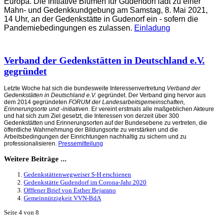
Europa. Die Initiative Blumen für Gudendorf lädt zu einer
Mahn- und Gedenkkundgebung am Samstag, 8. Mai 2021,
14 Uhr, an der Gedenkstätte in Gudenorf ein - sofern die
Pandemiebedingungen es zulassen.
Einladung
Verband der Gedenkstätten in Deutschland e.V.
gegründet
Letzte Woche hat sich die bundesweite Interessenvertretung
Verband der
Gedenkstätten in Deutschland e.V.
gegründet. Der Verband ging hervor aus
dem 2014 gegründeten
FORUM der Landesarbeitsgemeinschaften,
Erinnerungsorte und -initiativen
. Er vereint erstmals alle maßgeblichen Akteure
und hat sich zum Ziel gesetzt, die Interessen von derzeit über 300
Gedenkstätten und Erinnerungsorten auf der Bundesebene zu vertreten, die
öffentliche Wahrnehmung der Bildungsorte zu verstärken und die
Arbeitsbedingungen der Einrichtungen nachhaltig zu sichern und zu
professionalisieren.
Pressemitteilung
Weitere Beiträge ...
Gedenkstättenwegweiser S-H erschienen
Gedenkstätte Gudendorf im Corona-Jahr 2020
Offfener Brief von Esther Bejarano
Gemeinnützigkeit VVN-BdA
Seite 4 von 8