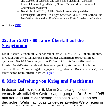
und Gebeten in deutscher und russischer Sprache, im Anschluss
Pflanzaktion mit Jugendlichen „Blumen für den Frieden. Veranstalter:
Gedenkstätte Wahlstedt.
Wedel
: 19. Juni 2021, 11 Uhr, Gedenkveranstaltung auf dem
Rathausplatz. Mit Prof. Dr. Jürgen Scheffran. Musik Horst Warncke und
Jens Wilke. Veranstalter: Friedensnetzwerk Kreis Pinneberg und andere.
Aufruf als
PDF
22. Juni 2021 - 80 Jahre Überfall auf die
Sowjetunion
Die Initiative Blumen für Gudendorf lädt, am 22. Juni 202, 17 Uhr am Mahnmal
in Gudendorf der Toten aus den Ländern der ehemaligen Sowjetunion zu
gedenken. Vor 80 Jahren begann am 22. Juni 1941 mit dem militärischen
Überfall Nazi-Deutschlands auf die ehemalige Sowjetunion ein bis dahin
unvorstellbarer Vernichtungskrieg gegen den „jüdischen Bolschewismus“, - wie
zuvor schon beim Einfall in Polen.
Flyer
8. Mai: Befreiung von Krieg und Faschismus
In diesem Jahr wird der 8. Mai in Schleswig-Holstein
erstmals als offizieller Gedenktag begangen. D
er 8. Mai 1945
markiert als Datum der bedingungslosen Kapitulation der
deutschen Wehrmacht das Ende des Zweiten Weltkrieges in