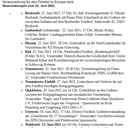
Voraussetzung für den Frieden in Europa sind.
Veranstaltungen zum 22. Juni 2021
:
Bredstedt:
22. Juni 2021, 17 Uhr, Ev.-luth. Kirchengemeinde St. Nikolai
Bredstedt: Gedenkandacht mit Pastor Peter Schuchardt an den Gräbern der
russischen Soldaten auf dem Bredstedter Friedhof, Süderstraße 42, 25821
Bredstedt.
Gudendorf
Gedenkstätte: 22. Juni 2021, 17 Uhr, Musik, Kultur,
Gedichte. Redner: Landtagspräsident Klaus Schlie. Veranstalter Blumen
für Gudendorf.
Husum
: 22. Juni 2021, 18 Uhr, Ostfriedhof, an der Stele/Gedenkstätte für
Verstorbene des KZ Husum-Schwesing.
Kiel
: 22. Juni 2021, 14 Uhr, Parkfriedhof Eichhof „Bombenopferfeld“
(Felder 50-61). Veranstalter: Deutsch-Russische Gesellschaft Kiel; Verein
Mahnmal Kilian und Koordinierungsrat der russischsprachigen Menschen
in Schleswig-Holstein.
Neumünster
, 22. Juni 2021, 18.30 Uhr, Vernichtungskrieg im Osten.
Lesung mit Hannes Heer, Buchhandlung Krauskopf, NMS, Großflecken
32. Veranstalter Friedensforum Neumünster.
Neumünster-Einfeld
: 27. Juni 2021, Gottesdienst mit Verlesen der auf
dem Friedhof beerdigten Kriegsgefangenen.
Quickborn:
20. Juni 2021 um 14 Uhr, Gedenkfeier an den Gräbern
sowjetischer Kriegsgefangenen mit musikalischer Umrahmung.
Veranstalter: Träger- und Förderverein Henri-Goldstein-Haus Quickborn
e.V., Förderverein Gegen das Vergessen - Spurensuche im Kreis
Pinneberg und Umgebung 1933-1945 e.V.’,.
Uetersen:
18. Juni 2021, 17 Uhr, (Neuer) Friedhof, Gedenkveranstaltung
am „Gedenkstein für 27 Sowjetbürger“. Veranstalter: Geschichtswerkstatt
des SPD-Ortsvereins und Förderverein Spurensuche.
Wahlstedt
:
13. Juni 2021
um 10 Uhr, Friedens-Gottesdienst mit Texten